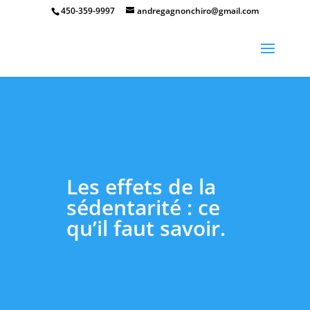
450-359-9997
andregagnonchiro@gmail.com
Les effets de la
sédentarité : ce
qu’il faut savoir.